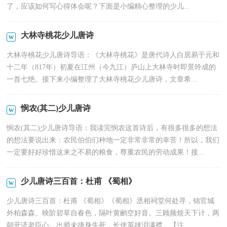
了，应该如何写心得体会呢？下面是小编精心整理的少儿...
大林寺桃花少儿唐诗
大林寺桃花少儿唐诗导语：《大林寺桃花》是唐代诗人白居易于元和
十二年（817年）初夏在江州（今九江）庐山上大林寺时即景吟成的
一首七绝。接下来小编整理了大林寺桃花少儿唐诗，文章希...
悯农(其二)少儿唐诗
悯农(其二)少儿唐诗导语：我读完悯农这首诗后，有很多很多的想法
的想法要说出来：农民伯伯们种地一定非常非常的幸苦！所以，我们
一定要好好珍惜这来之不易的粮食，尊重农民的劳动成果！接...
少儿唐诗三百首：杜甫 《蜀相》
少儿唐诗三百首：杜甫 《蜀相》《蜀相》丞相祠堂何处寻，锦官城
外柏森森。映阶碧草自春色，隔叶黄鹂空好音。三顾频烦天下计，两
朝开济老臣心。出师未捷身先死，长使英雄泪满襟。【注...