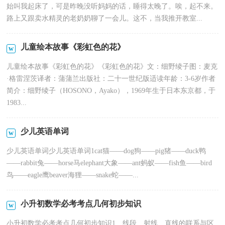
始叫我起床了，可是昨晚没听妈妈的话，睡得太晚了。唉，起不来。
路上又跟卖水精灵的老奶奶聊了一会儿。这不，当我推开教室...
儿童绘本故事《彩虹色的花》
儿童绘本故事《彩虹色的花》《彩虹色的花》文：细野绫子图：麦克
·格雷涅茨译者：蒲蒲兰出版社：二十一世纪版适读年龄：3-6岁作者
简介：细野绫子（HOSONO，Ayako），1969年生于日本东京都，于
1983...
少儿英语单词
少儿英语单词少儿英语单词1cat猫——dog狗——pig猪——duck鸭
——rabbit兔——horse马elephant大象——ant蚂蚁——fish鱼——bird
鸟——eagle鹰beaver海狸——snake蛇——...
小升初数学必考考点几何初步知识
小升初数学必考考点几何初步知识1、线段、射线、直线的联系与区