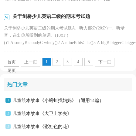
关于剑桥少儿英语二级的期末考试题
关于剑桥少儿英语二级的期末考试题A、听力部分(20分)一、听录
音，选出你所听到的单词。(10ⅹ1’)
()1.A.sunnyB.cloudyC.windy()2.A.mineB.hisC.he()3.A.bigB.biggerC.biggest
1
2
3
4
5
首页
上一页
下一页
尾页
热门文章
1
儿童绘本故事《小蝌蚪找妈妈》（通用14篇）
2
儿童绘本故事《大卫上学去》
3
儿童绘本故事《彩虹色的花》