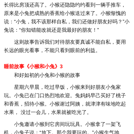
长得比房顶还高了。小猴还隐隐约约看到一辆手推车，
原来是小兔把成熟的香蕉给小猴送过来了。小猴惭愧的
说：“小兔，我不该那样自私，我们还做好朋友好吗？”小
兔说：“你知错能改就还是我最好的朋友！”
这则故事告诉我们对待朋友要真诚不能自私，要用
长远的眼光看事，不能只看到眼前的利益。
睡前故事《小猴和小兔》3
和好如初的小兔和小猴的故事
星期六早晨，吃过早饭，小猴来到好朋友小兔家
玩。小兔已在门口热烈地欢迎。兔妈妈早己买好了桃子
和香蕉，招待小猴。小猴谢过阿姨，就津津有味地吃起
水果， 没过一会儿，水果就被吃光了。
小兔邀请小猴到它房间玩玩具。小猴拿了一架飞
机，小兔子说：“放下。那个我要玩的。”小猴生气地