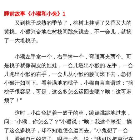
睡前故事《小猴和小兔》1
又到桃子成熟的季节了，桃树上挂满了又香又大的
黄桃。小猴兴奋地在树枝间跳来跳去，不一会儿，就摘
了一大堆桃子。
小猴左手拿一个，右手捧一个，弯腰再夹两个。可
是桃子就像调皮的娃娃，一会儿逃出小猴的.左手，一会
儿跑出小猴的右手，一会儿从小猴的腰间滚下去，急得
小猴汗如雨下。看着满地的桃子，小猴自言自语道：“摘
桃子很容易，可是，这么多怎么运回去呢？唉！这可麻
烦了！”
这时，小白兔提着一篮子的草，蹦蹦跳跳地过来，
问：“小猴，你怎么了？”小猴说：“唉！我这个笨蛋，摘
了这么多桃子，却不知道怎么运回去。”小兔想了一会
儿，看到自己的篮子，眼睛一亮，说：“我可以把草记在