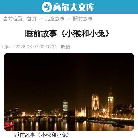
当前位置:
首页
>
儿童故事
>
睡前故事
睡前故事《小猴和小兔》
时间：2026-06-07 02:18:34
晓怡
睡前故事《小猴和小兔》