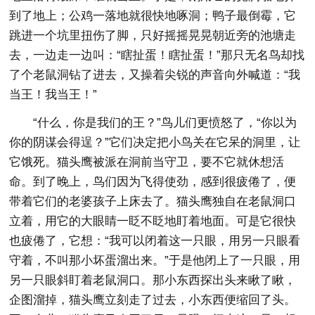
到了地上；公鸡一落地就很快地啄洞；鸭子最倒霉，它
跳进一个坑里扭伤了脚，只好摇摇晃晃朝近旁的池塘走
去，一边走一边叫：“瞎扯蛋！瞎扯蛋！”那只无名鸟却找
了个老鼠洞钻了进去，又操着尖锐的声音向外喊道：“我
当王！我当王！”
“什么，你是我们的王？”鸟儿们更愤怒了，“你以为
你的阴谋会得逞？”它们决定把小鸟关在它呆的洞里，让
它饿死。猫头鹰被派在洞前当守卫，要不它就休想活
命。到了晚上，鸟们因为飞得使劲，感到很疲倦了，便
带着它们的老婆孩子上床去了。猫头鹰独自在老鼠洞口
立着，用它的大眼睛一眨不眨地盯着地面。可是它很快
也疲倦了，它想：“我可以闭着这一只眼，用另一只眼看
守着，不叫那小坏蛋溜出来。”于是他闭上了一只眼，用
另一只眼斜盯着老鼠洞口。那小东西探出头来瞅了瞅，
企图溜掉，猫头鹰立刻走了过去，小东西便缩回了头。