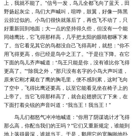
上，我就不能了。”信号一发，鸟儿全都飞向了蓝天，田
野扬起灰尘，鸟们大声喊叫，喧哗，鼓翼，好像一阵黑
云掠过似的。小鸟们很快就落后了，再也飞不动了，只
好重新回到地面；大一点的坚持得久些，但没有一个能
同雄鹰比，它飞得那样高，几乎把太阳的眼睛都啄下来
了。当它看见其它的鸟都没自己飞得高时，就想：“你不
用飞得更高，你已经是鸟中之王了。”于是往下降。在它
下面的鸟儿齐声喊道：“鸟王只能是你，没有谁比你飞得
更高了。”“除我之外，”那只没有名字的小鸟大声叫道，
原来它刚才藏在了鹰的胸毛里，便不感到累，这时飞向
了空中，飞得比鹰还要高，以至它能看见坐在椅子上的
上帝了。当它飞得那样高了，就合起翅膀沉了下来，在
下面打着尖锐的声音叫道：“我当王！我当王！”
鸟儿们都怒气冲冲地喊道：“你用了阴谋诡计才飞得
那么高，你配当我们的王吗？”它们又重新规定，谁能到
地上落得最深，谁就当王。于是，鹅用它的宽胸啪地扑