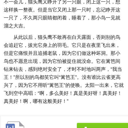
不一会儿，猫头鹰又睁开了另一只眼，闭上这一只，想
这样换一整夜。但是当它又闭上那一只时，忘记睁开这
一只了，不久两只眼睛都闭着，睡着了，那小鸟一见就
溜之大吉。
从此以后，猫头鹰不敢再在白天露面，否则别的鸟
会追赶它，拔光它身上的羽毛。它只是在夜里飞出来，
但是它痛恨并且追捕老鼠，因为它们做这种坏洞。那小
鸟也不愿意出现，因为它怕被捉住就没命。它在篱笆间
钻来钻去，感到绝对安全了，才时不时地叫两声，“我当
王！”所以别的鸟都笑它叫“篱笆王”。没有谁比云雀更高
兴了，因为它不用听“篱笆王”的使唤。太阳一出来，它就
飞到空中高唱：“啊，多么美好！真是美好呀！真美好！
真美好！啊，哪有这般美好！”