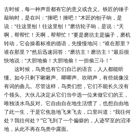
古时候，每一种声音都有它的意义或含义。铁匠的锤子
敲响时，是在叫：“捶吧！捶吧！”木匠的刨子响，是
说：“往这里刨！往这里刨！”磨坊轮子响，是说：“天
啊，帮帮忙！天啊，帮帮忙！”要是磨坊主是骗子，磨机
转动，它会操着标准的德语，先慢慢地问：“谁在那里？
谁在那里？”然后迅速回答：“磨坊主！磨坊主！”最后很
快地说：“大胆地偷！大胆地偷！一担偷三斗！”
这时候，鸟类也有它们自己的语言，人人都能听
懂。如今只剩下啾啾声、唧唧声、吹哨声，有些就像没
有词的曲儿。尽管这样，鸟类们想，它们不能长久没有
个领头。大伙儿决定从它们当中选一位来做它们的王，
唯独淡水鸟反对。它自由自在地生活惯了，也想自由地
了此一生，于是它焦急地飞来飞去，口里叫道：“我往何
处？我往何处？”它飞到了一个偏僻的，人迹罕至的沼泽
地，从此不再在鸟类中露面。