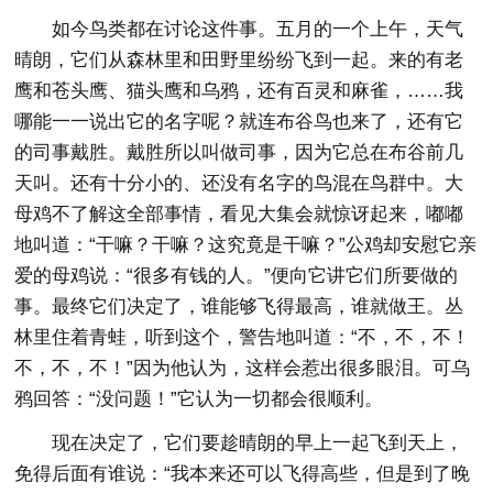
如今鸟类都在讨论这件事。五月的一个上午，天气
晴朗，它们从森林里和田野里纷纷飞到一起。来的有老
鹰和苍头鹰、猫头鹰和乌鸦，还有百灵和麻雀，……我
哪能一一说出它的名字呢？就连布谷鸟也来了，还有它
的司事戴胜。戴胜所以叫做司事，因为它总在布谷前几
天叫。还有十分小的、还没有名字的鸟混在鸟群中。大
母鸡不了解这全部事情，看见大集会就惊讶起来，嘟嘟
地叫道：“干嘛？干嘛？这究竟是干嘛？”公鸡却安慰它亲
爱的母鸡说：“很多有钱的人。”便向它讲它们所要做的
事。最终它们决定了，谁能够飞得最高，谁就做王。丛
林里住着青蛙，听到这个，警告地叫道：“不，不，不！
不，不，不！”因为他认为，这样会惹出很多眼泪。可乌
鸦回答：“没问题！”它认为一切都会很顺利。
现在决定了，它们要趁晴朗的早上一起飞到天上，
免得后面有谁说：“我本来还可以飞得高些，但是到了晚