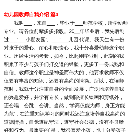
幼儿园教师自我介绍 篇4
我叫___，来自___，毕业于___师范学校，所学幼师
专业。请各位前辈多多指教。20__年毕业后，我先后到
过___'___小朋友园'、___'___儿园'代课。我天生有一份
对孩子的爱心、耐心和职责心，我十分喜爱幼师这个职
业。历经生活的考验，如今，比起刚毕业时，此刻的我
积累了不少与孩子们打交道的经验，更多了一份成熟和
自信。教师这个职业是神圣而伟大的，他要求教师不仅
仅要有丰富的知识，还要有高尚的情操。所以，在读师
范时，我就十分注重自身的全面发展，广泛地培养自我
的兴趣爱好，并学有专长，做到除擅长绘画和剪纸外，
还会唱、会跳、会讲。当然，'学高仅能为师，身正方能
为范'，在注重知识学习的同时我还注意培养自我高尚的
道德情操，自觉遵纪守法，遵守社会公德，没有不良嗜
好和行为。最重要的`是，我很喜爱小孩，也十分受孩子