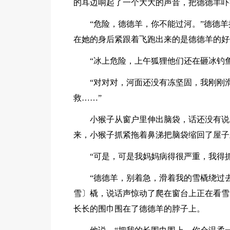
的耳边响起了一个大大的声音，把德德羊吓
“危险，德德羊，你不能过河。”德德
在她的身后紧跟着飞跑出来的是德德羊的好
“冰上危险，上午狐狸他们还在砸冰钓
“对对对，河面还没有冻坚固，我刚刚
救……”
小猴子从窗户里伸出脑袋，话还没有说
来，小猴子抓紧拖着鼻涕把脑袋缩回了屋子
“可是，可是我妈妈病得很严重，我得
“德德羊，别着急，滑着我的雪橇绕过去
雪〕橇，说话声惊动了爬在窗台上正在看雪
长长的围巾围在了德德羊的脖子上。