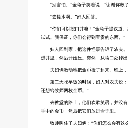
“别害怕。”金龟子笑着说，“谢谢你救
“去提水啊。”妇人回答。
“你们可以挖口井嘛！”金龟子提议道。
试试。我保证，你们会得到宝贵的东西。”
妇人回到家，把这件怪事告诉了农夫。
进井里，然后开始压。突然，从喷口处掉出
夫妇俩激动地把金币捡了起来。晚上，
第二天吃早饭的时候，妇人对农夫说：
还想给牧师两枚金币。”
去教堂的路上，他们欢歌笑语，并没有
手中的金币，然后把它们放进盒子里。
牧师叫住了夫妇俩：“你们怎么会有这