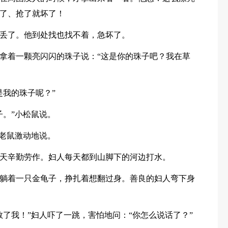
了、抢了就坏了！
丢了。他到处找也找不着，急坏了。
拿着一颗亮闪闪的珠子说：“这是你的珠子吧？我在草
是我的珠子呢？”
子。”小松鼠说。
小老鼠激动地说。
天辛勤劳作。妇人每天都到山脚下的河边打水。
躺着一只金龟子，挣扎着想翻过身。善良的妇人弯下身
救了我！”妇人吓了一跳，害怕地问：“你怎么说话了？”