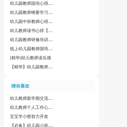
幼儿园教师国培心得体会
幼儿园教师纲要学习心得体会通用[6篇]
幼儿园中班教师心得体会模板
幼儿教师读书心得【精选】
幼儿园教师研修培训心得
线上幼儿园教师国培心得体会
[精华]幼儿教师读后感
【精华】幼儿园教师职业道德规范心得体会8篇
猜你喜欢
幼儿教师新学期交流培训会心得体会
幼儿教师个人工作心得精选15篇
宝宝学小熊智力开发
【必备】幼儿园小班教案模板汇总七篇