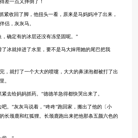
得差一点又摔倒了！
羊抓紧收回了脚，他扭头一看，原来是马妈妈冲了出来，
伴侣，灰灰马。
鱼，确定有的冰层还没有冻坚固呢。”
滑了冰就掉进了水里，要不是马大婶用她的尾巴把我
完，就打了一个大大的喷嚏，大大的鼻涕泡都被打了出
里。
抓紧去给妈妈抓药。”德德羊急得都快哭出来了。
吧。”灰灰马说着，“咚咚”跑回家，搬出了他的〔小
的长颈鹿和红狐狸。长颈鹿跑出来把他那条五颜六色的