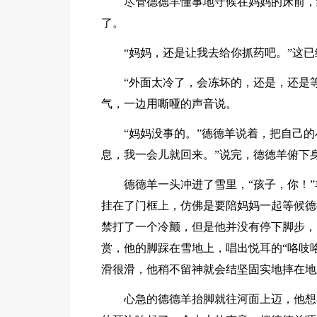
尽管德德羊懂事地守候在妈妈的床前，
了。
“妈妈，还是让我去给你抓药吧。”这
“外面太冷了，会冻坏的，还是，还是
气，一边用嘶哑的声音说。
“妈妈没事的。”德德羊说着，把自己
息，我一会儿就回来。”说完，德德羊俯下
德德羊一头冲进了雪里，“孩子，你！
挂在了门框上，仿佛是要陪妈妈一起等候德
禁打了一个冷颤，但是他并没有停下脚步，
赏，他的脚踩在雪地上，唱出悦耳的“咯吱
滑很滑，他稍不留神就会结坚固实地摔在地
心急的德德羊抬脚就往河面上迈，他想