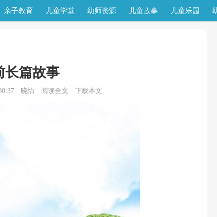
亲子教育
儿童学堂
幼师资源
儿童故事
儿童乐园
前长篇故事
0:37
晓怡
阅读全文
下载本文