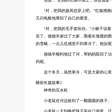
他说，“把我的长围巾围上，你会温柔一
“对，把我的披风也穿上吧。”红狐狸
又闪电般地窜回了自己的窝里。
“对，把我的毛手套给你。”小猴子说
笑了。德德羊谢过了大家，围着长颈鹿的围
的雪橇，一点儿也感觉不到寒冷了。相反呢
德德羊顺利地过了河，帮妈妈取回了治
药呢。
这个冬天，虽然寒冷，可是大家的心里
睡前长篇故事2
神奇的压水机
小老鼠在河边捡到了一颗圆圆的珠子。
小老鼠一天到晚把珠子装在口袋里，只