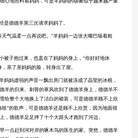
细心地照料着妈妈，可是羊妈妈的咳嗽似乎越来越严重
已经是德德羊第三次请求妈妈了。
等天气温柔一点再说吧。”羊妈妈一边张大嘴巴喘着粗
的小被子抱过来，也盖在了妈妈的身上，“你好好地休
身，亲了亲妈妈的脸，转身出了屋。
”羊妈妈虚弱的声音一飘出房门就被冻成了晶莹的冰棍，
德羊的归来。刺骨的寒风吹到了德德羊身上，德德羊不
雪给整个大地换上了洁白的裙装，可是德德羊顾不上欣
咯吱”的歌声，可是德德羊还是顾不上欣赏，因为地面很
上，德德羊足足摔了十个大跟头才跑到了河边。
早一点赶到河对岸的啄木鸟的医生的家。突然，德德羊