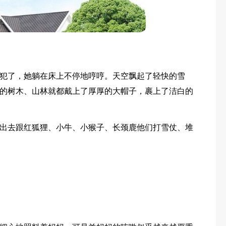
犯了，她躺在床上不停地哼哼。天空飘起了轻快的雪
的树木、山林就都戴上了厚厚的大帽子，裹上了洁白的
出去跟红狐狸、小牛、小猴子、长颈鹿他们打雪仗、堆