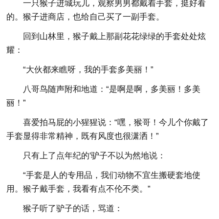
一只猴子进城玩儿，观察男男都戴着手套，挺好看
的。猴子进商店，也给自己买了一副手套。
回到山林里，猴子戴上那副花花绿绿的手套处处炫
耀：
“大伙都来瞧呀，我的手套多美丽！”
八哥鸟随声附和地道：“是啊是啊，多美丽！多美
丽！”
喜爱拍马屁的小猩猩说：“嘿，猴哥！今儿个你戴了
手套显得非常精神，既有风度也很潇洒！”
只有上了点年纪的'驴子不以为然地说：
“手套是人的专用品，我们动物不宜生搬硬套地使
用。猴子戴手套，我看有点不伦不类。”
猴子听了驴子的话，骂道：