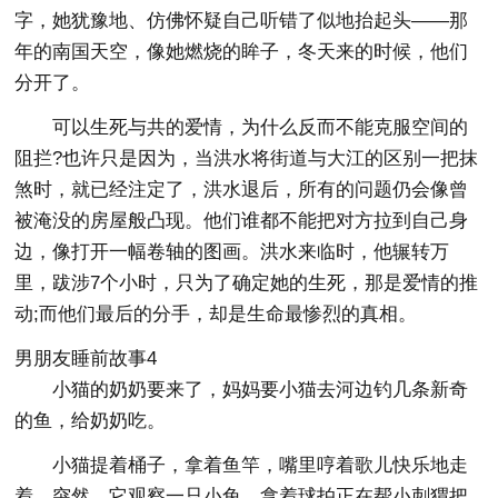
字，她犹豫地、仿佛怀疑自己听错了似地抬起头——那
年的南国天空，像她燃烧的眸子，冬天来的时候，他们
分开了。
可以生死与共的爱情，为什么反而不能克服空间的
阻拦?也许只是因为，当洪水将街道与大江的区别一把抹
煞时，就已经注定了，洪水退后，所有的问题仍会像曾
被淹没的房屋般凸现。他们谁都不能把对方拉到自己身
边，像打开一幅卷轴的图画。洪水来临时，他辗转万
里，跋涉7个小时，只为了确定她的生死，那是爱情的推
动;而他们最后的分手，却是生命最惨烈的真相。
男朋友睡前故事4
小猫的奶奶要来了，妈妈要小猫去河边钓几条新奇
的鱼，给奶奶吃。
小猫提着桶子，拿着鱼竿，嘴里哼着歌儿快乐地走
着。突然，它观察一只小兔，拿着球拍正在帮小刺猬把