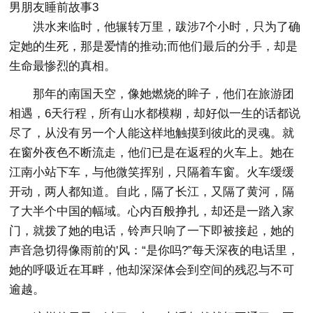
男朋友睡前故事3
洪水来临时，他辗转万里，跋涉7个小时，只为了确
定她的生死，那是爱情的推动;而他们最后的分手，却是
生命最惨烈的真相。
那年的南国天空，像她燃烧的眸子，他们在旅游团
相遇，6天行程，所有山水都模糊，却好似一生的话都说
尽了，从没有另一个人能这样地触摸到彼此的灵魂。就
在窗外夜色不断流走，他们已是在返程的火车上。她在
江南小站下车，与他微笑挥别，只隔着车窗。火车缓缓
开动，两人都知道。自此，隔了长江，又隔了黄河，隔
了大半个中国的幅域。心内百般挣扎，却还是一踏入家
门，就拨了她的电话，铃声只响了一下即被接起，她的
声音急切得像雨前的'风：“是你吗?”每天深夜的电话里，
她的呼吸近在耳畔，他却深深体会到空间的残忍与不可
逾越。