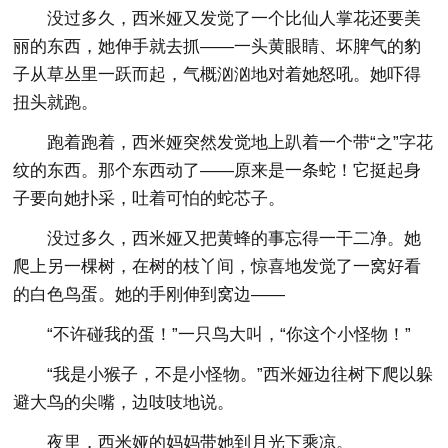
没过多久，西米娅又发觉了一个比仙人掌花还要美
丽的东西，她伸手就去抓——一头黄眼睛、坏脾气的豹
子从草丛里一跃而起，气概汹汹地对着她怒吼。她吓得
扭头就跑。
跑着跑着，西米娅突然发觉地上趴着一个带“之”字花
纹的东西。那个东西动了——原来是一条蛇！它挺起身
子要向她扑采，吐着可怕的蛇芯子。
没过多久，西米娅又把黄蜂的事忘得一干二净。她
爬上另一棵树，在树的枝丫间，惊喜地发觉了一窝好看
的白色鸟蛋。她的手刚伸到窝边——
“不许碰我的蛋！”一只鸟大叫，“你这个小怪物！”
“我是小猴子，不是小怪物。”西米娅边往树下爬以躲
避大鸟的尖嘴，边吱吱地说。
夜里，西米娅的妈妈带她到月光下乘凉。