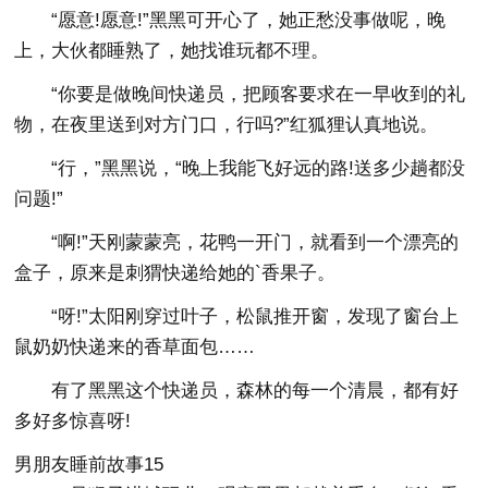
“愿意!愿意!”黑黑可开心了，她正愁没事做呢，晚
上，大伙都睡熟了，她找谁玩都不理。
“你要是做晚间快递员，把顾客要求在一早收到的礼
物，在夜里送到对方门口，行吗?”红狐狸认真地说。
“行，”黑黑说，“晚上我能飞好远的路!送多少趟都没
问题!”
“啊!”天刚蒙蒙亮，花鸭一开门，就看到一个漂亮的
盒子，原来是刺猬快递给她的`香果子。
“呀!”太阳刚穿过叶子，松鼠推开窗，发现了窗台上
鼠奶奶快递来的香草面包……
有了黑黑这个快递员，森林的每一个清晨，都有好
多好多惊喜呀!
男朋友睡前故事15