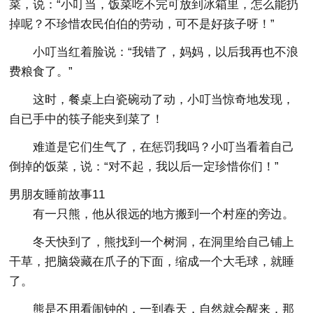
菜，说：“小叮当，饭菜吃不完可放到冰箱里，怎么能扔
掉呢？不珍惜农民伯伯的劳动，可不是好孩子呀！”
小叮当红着脸说：“我错了，妈妈，以后我再也不浪
费粮食了。”
这时，餐桌上白瓷碗动了动，小叮当惊奇地发现，
自已手中的筷子能夹到菜了！
难道是它们生气了，在惩罚我吗？小叮当看着自己
倒掉的饭菜，说：“对不起，我以后一定珍惜你们！”
男朋友睡前故事11
有一只熊，他从很远的地方搬到一个村座的旁边。
冬天快到了，熊找到一个树洞，在洞里给自己铺上
干草，把脑袋藏在爪子的下面，缩成一个大毛球，就睡
了。
熊是不用看闹钟的，一到春天，自然就会醒来，那