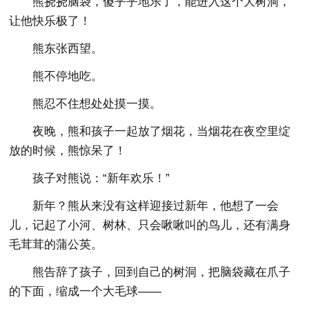
熊挠挠脑袋，傻乎乎地乐了，能进入这个大树洞，
让他快乐极了！
熊东张西望。
熊不停地吃。
熊忍不住想处处摸一摸。
夜晚，熊和孩子一起放了烟花，当烟花在夜空里绽
放的时候，熊惊呆了！
孩子对熊说：“新年欢乐！”
新年？熊从来没有这样迎接过新年，他想了一会
儿，记起了小河、树林、只会啾啾叫的鸟儿，还有满身
毛茸茸的蒲公英。
熊告辞了孩子，回到自己的树洞，把脑袋藏在爪子
的下面，缩成一个大毛球——