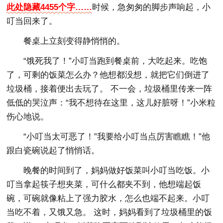
此处隐藏4455个字……
时候，急匆匆的脚步声响起，小
叮当回来了。
餐桌上立刻变得静悄悄的。
“饿死我了！”小叮当跑到餐桌前，大吃起来。吃饱
了，可剩的饭菜怎么办？他想都没想，就把它们倒进了
垃圾桶，接着便出去玩了。 不一会，垃圾桶里传来一阵
低低的哭泣声：“我不想待在这里，这儿好脏呀！”小米粒
伤心地说。
“小叮当太可恶了！”我要给小叮当点厉害瞧瞧！”他
跟白瓷碗说起了悄悄话。
晚餐的时间到了，妈妈做好饭菜叫小叮当吃饭。小
叮当拿起筷子想夹菜，可什么都夹不到，他想端起饭
碗，可碗就像粘上了强力胶水，怎么也端不起来。小叮
当吃不着，又饿又急。 这时，妈妈看到了垃圾桶里的饭