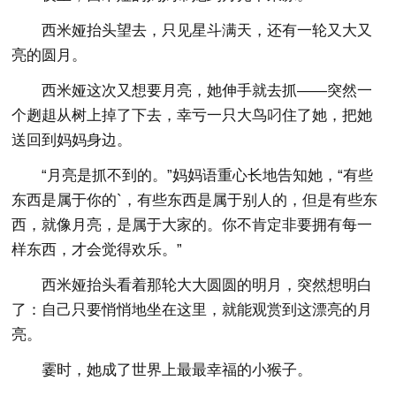
西米娅抬头望去，只见星斗满天，还有一轮又大又
亮的圆月。
西米娅这次又想要月亮，她伸手就去抓——突然一
个趔趄从树上掉了下去，幸亏一只大鸟叼住了她，把她
送回到妈妈身边。
“月亮是抓不到的。”妈妈语重心长地告知她，“有些
东西是属于你的`，有些东西是属于别人的，但是有些东
西，就像月亮，是属于大家的。你不肯定非要拥有每一
样东西，才会觉得欢乐。”
西米娅抬头看着那轮大大圆圆的明月，突然想明白
了：自己只要悄悄地坐在这里，就能观赏到这漂亮的月
亮。
霎时，她成了世界上最最幸福的小猴子。