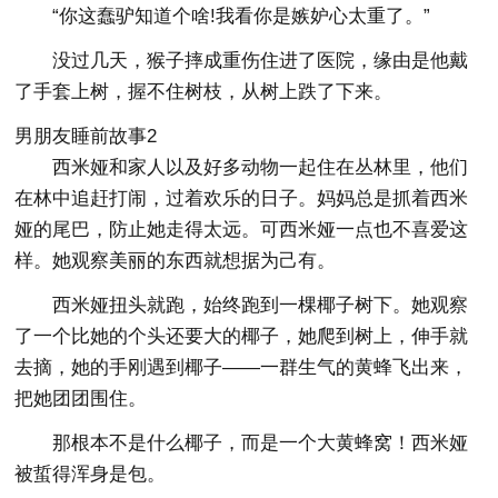
“你这蠢驴知道个啥!我看你是嫉妒心太重了。”
没过几天，猴子摔成重伤住进了医院，缘由是他戴
了手套上树，握不住树枝，从树上跌了下来。
男朋友睡前故事2
西米娅和家人以及好多动物一起住在丛林里，他们
在林中追赶打闹，过着欢乐的日子。妈妈总是抓着西米
娅的尾巴，防止她走得太远。可西米娅一点也不喜爱这
样。她观察美丽的东西就想据为己有。
西米娅扭头就跑，始终跑到一棵椰子树下。她观察
了一个比她的个头还要大的椰子，她爬到树上，伸手就
去摘，她的手刚遇到椰子——一群生气的黄蜂飞出来，
把她团团围住。
那根本不是什么椰子，而是一个大黄蜂窝！西米娅
被蜇得浑身是包。