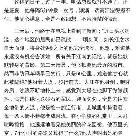
这样的日子，过了一年。电话忽然就打不通了。正
是盛夏，他每隔5分钟拨一次号，渐渐，话筒汗湿得握不
住。他满心满意，全是不敢细想、不肯推敲的假设。
三天后，他终于在电视上看到了新闻：“近日洪水泛
滥，这个地区的居民都已疏散……”顷刻间，如长江之水
自天而降，将身处9楼之上的他完全淹没。他想，难道他
永远没有机会告诉她：所有关于江南的记忆，就是她默
默转身的背影。第二天清晨，他飞抵离她最近的城市。
然而非防汛车辆早已禁行，只是60公里，难道他甘心就
此被隔绝?他沿着大堤，步行前去。大江在他身侧，咆哮
奔腾，浊浪不断地扑上来，感觉到大堤在他脚下微微颤
抖，满是忙碌运送砂石的军民。迎面匆匆，全是去往安
全地带的人流，他是惟一的逆行者。县城里水势滔滔，
每一条大街小巷都变成河流。在小学校的礼堂里，人群
喧哗攘攘，他远远地看见她美丽的碎花圆裙。他万里长
空，7个小时的路途又算得了什么?他大声叫出她的名