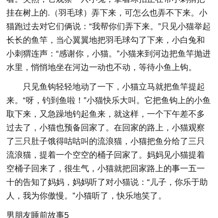
挂在树上的.（羽毛球）弄下来，可怎么也弄不下来。小
猫跑过去对它们俩说：“我帮你们弄下来。”只见小猫举起
长长的鱼竿，当心翼翼地把羽毛球勾了下来，小白兔和
小刺猬连声：“感谢你，小猫。”小猫来到河边把鱼竿抛进
水里，悄悄地坐在河边一动也不动，等待小鱼上钩。
只见鱼钩轻轻地动了一下，小猫立马就把鱼竿提起
来。“呀，钓到鱼啦！”小猫快乐大叫。它把鱼钩上的小鱼
取下来，又急躁地钓起鱼来，就这样，一个下午差不多
过去了，小猫也预备回家了。在回家的路上，小猫观察
了三只肚子饿得咕咕叫的流浪猫，小猫把鱼分给了三只
流浪猫，提着一个空空的桶子回家了。妈妈见小猫提着
空桶子回来了，很生气，小猫就把回家路上的事一五一
十的告知了妈妈，妈妈听了对小猫说：“儿子，你乐于助
人，我为你傲慢。”小猫听了，快乐地笑了。
男朋友睡前故事5