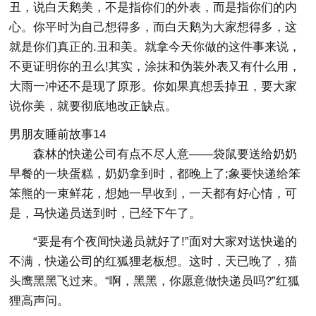
丑，说白天鹅美，不是指你们的外表，而是指你们的内
心。你平时为自己想得多，而白天鹅为大家想得多，这
就是你们真正的.丑和美。就拿今天你做的这件事来说，
不更证明你的丑么!其实，涂抹和伪装外表又有什么用，
大雨一冲还不是现了原形。你如果真想丢掉丑，要大家
说你美，就要彻底地改正缺点。
男朋友睡前故事14
森林的快递公司有点不尽人意——袋鼠要送给奶奶
早餐的一块蛋糕，奶奶拿到时，都晚上了;象要快递给笨
笨熊的一束鲜花，想她一早收到，一天都有好心情，可
是，马快递员送到时，已经下午了。
“要是有个夜间快递员就好了!”面对大家对送快递的
不满，快递公司的红狐狸老板想。这时，天已晚了，猫
头鹰黑黑飞过来。“啊，黑黑，你愿意做快递员吗?”红狐
狸高声问。