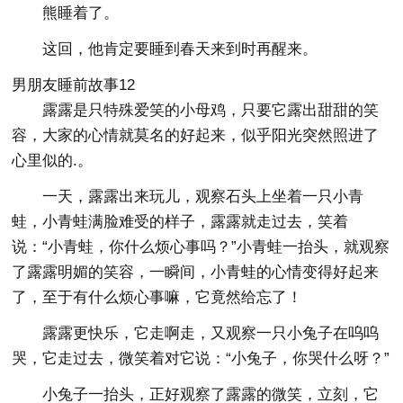
熊睡着了。
这回，他肯定要睡到春天来到时再醒来。
男朋友睡前故事12
露露是只特殊爱笑的小母鸡，只要它露出甜甜的笑
容，大家的心情就莫名的好起来，似乎阳光突然照进了
心里似的.。
一天，露露出来玩儿，观察石头上坐着一只小青
蛙，小青蛙满脸难受的样子，露露就走过去，笑着
说：“小青蛙，你什么烦心事吗？”小青蛙一抬头，就观察
了露露明媚的笑容，一瞬间，小青蛙的心情变得好起来
了，至于有什么烦心事嘛，它竟然给忘了！
露露更快乐，它走啊走，又观察一只小兔子在呜呜
哭，它走过去，微笑着对它说：“小兔子，你哭什么呀？”
小兔子一抬头，正好观察了露露的微笑，立刻，它