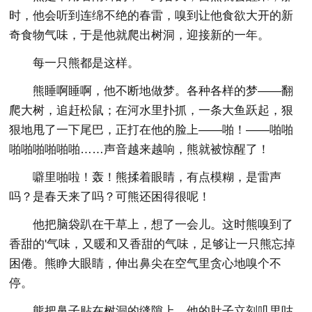
时，他会听到连绵不绝的春雷，嗅到让他食欲大开的新
奇食物气味，于是他就爬出树洞，迎接新的一年。
每一只熊都是这样。
熊睡啊睡啊，他不断地做梦。各种各样的梦——翻
爬大树，追赶松鼠；在河水里扑抓，一条大鱼跃起，狠
狠地甩了一下尾巴，正打在他的脸上——啪！——啪啪
啪啪啪啪啪啪……声音越来越响，熊就被惊醒了！
噼里啪啦！轰！熊揉着眼睛，有点模糊，是雷声
吗？是春天来了吗？可熊还困得很呢！
他把脑袋趴在干草上，想了一会儿。这时熊嗅到了
香甜的'气味，又暖和又香甜的气味，足够让一只熊忘掉
困倦。熊睁大眼睛，伸出鼻尖在空气里贪心地嗅个不
停。
熊把鼻子贴在树洞的缝隙上，他的肚子立刻叽里咕