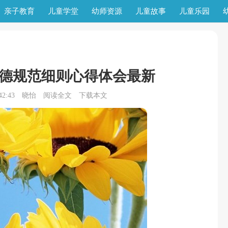
亲子教育
儿童学堂
幼师资源
儿童故事
儿童乐园
德规范细则心得体会最新
2:43
晓怡
阅读全文
下载本文