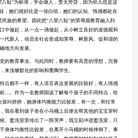
荣八耻"为标准，学会做人，责无旁贷，因为幼儿也是这
娃娃，她们就好比是一张白纸，她们的认知、情感都处在
是民族的希望。因此把"八荣八耻"的荣辱观教育融入到
口中做起，从一点一滴做起，从小树立良好的道德观和
一代新人，动员全社会形成知荣辱、树新风、促和谐的
确地方向发展。
党的教育事业。与此同时，教师要有高贵的理想，完善
，来浅够默化的影响和熏陶学生。
特点都不一样，有人语言表达发展的比较好；有人情感
前…。作为一名教师因该了解每个孩子的不同特点，给
女孩叫婷婷，她身体均衡能力比较差，有一次，和往常
，我在看到孩子坐在小马桶上后便去帮其他的宝宝穿时
候。盥洗室里传出了一阵哭声，我立刻冲进盥洗室，只
于身体均衡性比较差，在离开小马桶的时候摔倒了。事