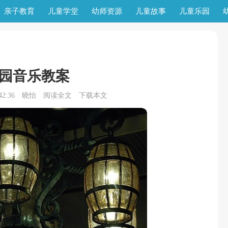
亲子教育
儿童学堂
幼师资源
儿童故事
儿童乐园
园音乐教案
2:36
晓怡
阅读全文
下载本文